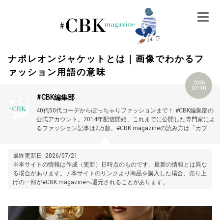
Skip
to
content
ナポレオンジャケットとは｜画像でわかるフ
ァッション用語の意味
2026
07/10
#CBK編集部
40代50代コーデからぽっちゃりファッションまで！ #CBK編集部の
公式アカウント。2014年配信開始、これまでに公開した専門家によ
るファッション記事は2万超。#CBK magazineの読み方は「カブキ
マガジン」です。
最終更新日: 2026/07/21
※本サイトの情報は作成（更新）日時点のものです。最新の情報とは異な
る場合があります。 / 本サイトのリンクより商品を購入した場合、売り上
げの一部が#CBK magazineへ還元されることがあります。