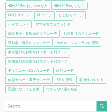
40代50代のおしゃれな人
40代50代×しまむら
UNIQLOコーデ
GUコーデ
しまむらコーデ
ハイブランド
ママが着てるブランド
保護者会・参観日のママコーデ
お宮参りのママコーデ
運動会・遠足のママコーデ
ホテル・レストランの服装
東京近郊のお出かけスポット別コーデ
関西近郊のお出かけスポット別コーデ
ディズニー・USJのコーデ
旅行コーデ
体型カバー・着痩せコーデ
8月の服装
肩掛けのやり方
死語になってる言葉
わからない服の名前