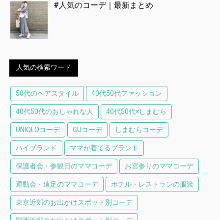
#人気のコーデ｜最新まとめ
人気の検索ワード
50代のヘアスタイル
40代50代ファッション
40代50代のおしゃれな人
40代50代×しまむら
UNIQLOコーデ
GUコーデ
しまむらコーデ
ハイブランド
ママが着てるブランド
保護者会・参観日のママコーデ
お宮参りのママコーデ
運動会・遠足のママコーデ
ホテル・レストランの服装
東京近郊のお出かけスポット別コーデ