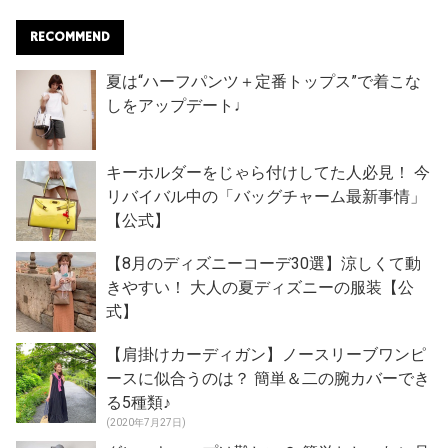
RECOMMEND
夏は“ハーフパンツ＋定番トップス”で着こな
しをアップデート♩
キーホルダーをじゃら付けしてた人必見！ 今
リバイバル中の「バッグチャーム最新事情」
【公式】
【8月のディズニーコーデ30選】涼しくて動
きやすい！ 大人の夏ディズニーの服装【公
式】
【肩掛けカーディガン】ノースリーブワンピ
ースに似合うのは？ 簡単＆二の腕カバーでき
る5種類♪
(2020年7月27日)