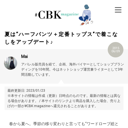
Skip
to
content
夏は“ハーフパンツ＋定番トップス”で着こな
しをアップデート♪
2015
06/09
Mai
アパレル販売員を経て、企画、海外バイヤーとしてショップブラン
ディングを10年間。今はネットショップ運営兼ライターとして3年
間活動しています。
最終更新日: 2023/01/23
※本サイトの情報は作成（更新）日時点のものです。最新の情報とは異な
る場合があります。 / 本サイトのリンクより商品を購入した場合、売り上
げの一部が#CBK magazineへ還元されることがあります。
春から夏へ。季節の移り変わりと言っても“ワードローブ総と