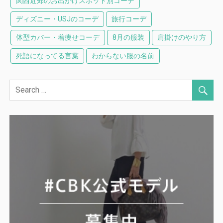
関西近郊のお出かけスポット別コーデ
ディズニー・USJのコーデ
旅行コーデ
体型カバー・着痩せコーデ
8月の服装
肩掛けのやり方
死語になってる言葉
わからない服の名前