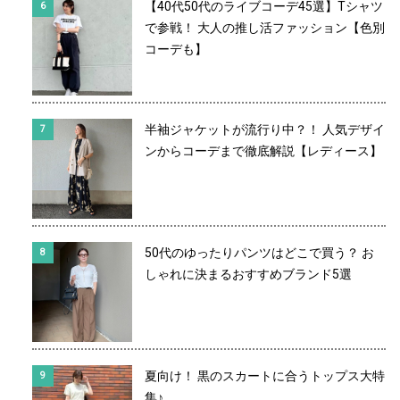
【40代50代のライブコーデ45選】Tシャツ
で参戦！ 大人の推し活ファッション【色別
コーデも】
半袖ジャケットが流行り中？！ 人気デザイ
ンからコーデまで徹底解説【レディース】
50代のゆったりパンツはどこで買う？ お
しゃれに決まるおすすめブランド5選
夏向け！ 黒のスカートに合うトップス大特
集♪