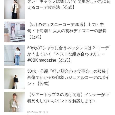
グレーキャップは難しい？ 簡単おしゃれに見
えるコーデ攻略法【公式】
【9月のディズニーコーデ30選】上旬・中
旬・下旬別！ 大人の初秋ディズニーの服装
【公式】
50代のTシャツに合うネックレスは？ コーデ
がうまくいく「ベストな組み合わせ方」 –
#CBK magazine【公式】
50代・母親「軽い顔合わせ食事会」の服装｜
画像でわかる好印象カジュアルコーデのポイ
ント【公式】
【シアートップスの透け問題】インナーが下
着見えしないポイントを解説します♪
(2020年7月12日)