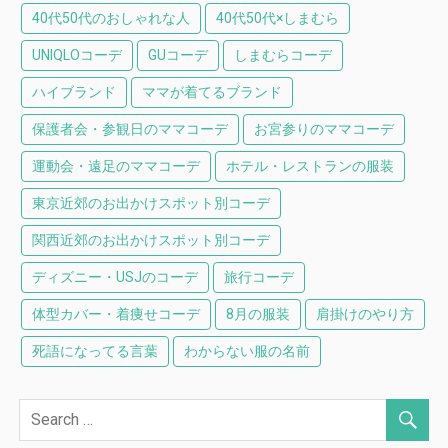
40代50代のおしゃれな人
40代50代×しまむら
UNIQLOコーデ
GUコーデ
しまむらコーデ
ハイブランド
ママが着てるブランド
保護者会・参観日のママコーデ
お宮参りのママコーデ
運動会・遠足のママコーデ
ホテル・レストランの服装
東京近郊のお出かけスポット別コーデ
関西近郊のお出かけスポット別コーデ
ディズニー・USJのコーデ
旅行コーデ
体型カバー・着痩せコーデ
8月の服装
肩掛けのやり方
死語になってる言葉
わからない服の名前