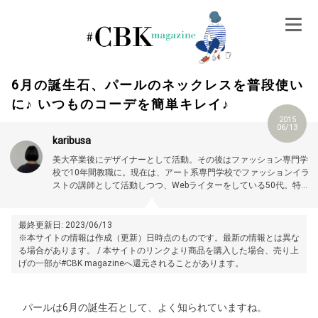
Skip
to
content
6月の誕生石、パールのネックレスを普段使い
に♪ いつものコーデを簡単キレイ♪
2015
06/13
karibusa
美大卒業後にデザイナーとして活動。その後はファッション専門学
校で10年間教職に。現在は、アート系専門学校でファッションイラ
ストの講師として活動しつつ、Webライターをしている50代。特に
大人世代やお悩み解消の記事に力を入れています。プロフィール詳
細はこちら →
https://magazine.cubki.jp/articles/70524593.html
最終更新日: 2023/06/13
※本サイトの情報は作成（更新）日時点のものです。最新の情報とは異な
る場合があります。 / 本サイトのリンクより商品を購入した場合、売り上
げの一部が#CBK magazineへ還元されることがあります。
パールは6月の誕生石として、よく知られていますね。