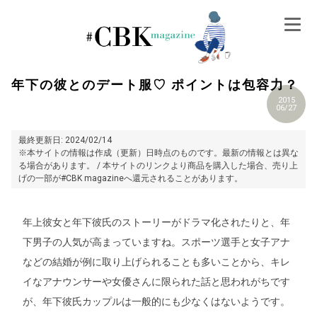
Skip
to
content
年下の彼とのデート服♡ ポイントは包容力？
2015
06/27
最終更新日: 2024/02/14
※本サイトの情報は作成（更新）日時点のものです。最新の情報とは異な
る場合があります。 / 本サイトのリンクより商品を購入した場合、売り上
げの一部が#CBK magazineへ還元されることがあります。
年上彼女と年下彼氏のストーリーがドラマ化されたりと、年
下男子の人気が高まっていますね。スポーツ選手と女子アナ
などの結婚が例に取り上げられることも多いことから、キレ
イなアナウンサーや女優さんに限られた話と思われがちです
が、年下彼氏カップルは一般的にも少なくはないようです。