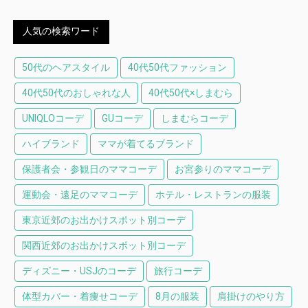
人気の検索ワード
50代のヘアスタイル
40代50代ファッション
40代50代のおしゃれな人
40代50代×しまむら
UNIQLOコーデ
GUコーデ
しまむらコーデ
ハイブランド
ママが着てるブランド
保護者会・参観日のママコーデ
お宮参りのママコーデ
運動会・遠足のママコーデ
ホテル・レストランの服装
東京近郊のお出かけスポット別コーデ
関西近郊のお出かけスポット別コーデ
ディズニー・USJのコーデ
旅行コーデ
体型カバー・着痩せコーデ
8月の服装
肩掛けのやり方