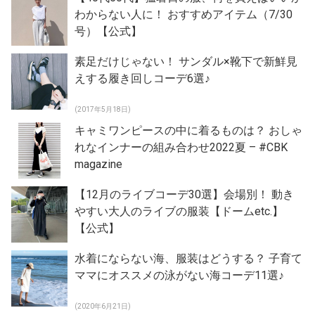
わからない人に！ おすすめアイテム（7/30
号）【公式】
素足だけじゃない！ サンダル×靴下で新鮮見
えする履き回しコーデ6選♪
(2017年5月18日)
キャミワンピースの中に着るものは？ おしゃ
れなインナーの組み合わせ2022夏 – #CBK
magazine
【12月のライブコーデ30選】会場別！ 動き
やすい大人のライブの服装【ドームetc.】
【公式】
水着にならない海、服装はどうする？ 子育て
ママにオススメの泳がない海コーデ11選♪
(2020年6月21日)