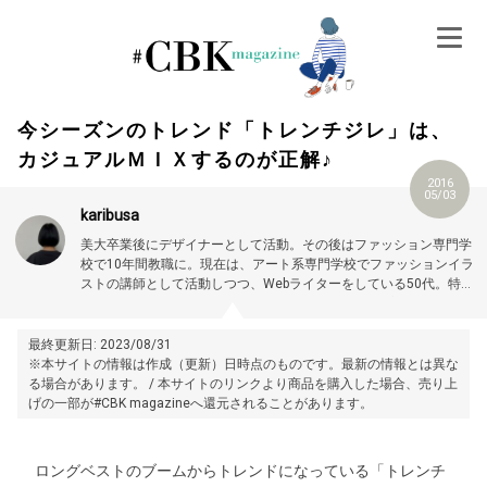
Skip
to
content
今シーズンのトレンド「トレンチジレ」は、
カジュアルＭＩＸするのが正解♪
2016
05/03
karibusa
美大卒業後にデザイナーとして活動。その後はファッション専門学
校で10年間教職に。現在は、アート系専門学校でファッションイラ
ストの講師として活動しつつ、Webライターをしている50代。特に
大人世代やお悩み解消の記事に力を入れています。プロフィール詳
細はこちら →
https://magazine.cubki.jp/articles/70524593.html
最終更新日: 2023/08/31
※本サイトの情報は作成（更新）日時点のものです。最新の情報とは異な
る場合があります。 / 本サイトのリンクより商品を購入した場合、売り上
げの一部が#CBK magazineへ還元されることがあります。
ロングベストのブームからトレンドになっている「トレンチ