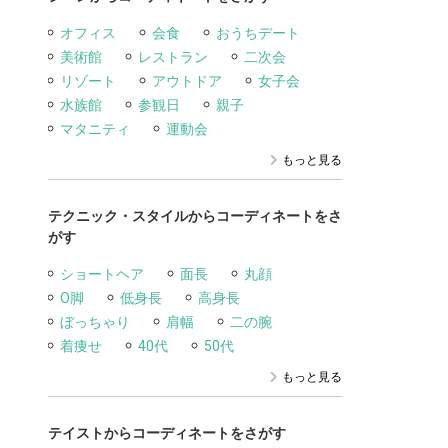
オフィス
会食
おうちデート
美術館
レストラン
二次会
リゾート
アウトドア
女子会
水族館
参観日
親子
マタニティ
運動会
もっと見る
テクニック・スタイルからコーディネートをさ
がす
ショートヘア
面長
丸顔
O脚
低身長
高身長
ぼっちゃり
肩幅
二の腕
着痩せ
40代
50代
もっと見る
テイストからコーディネートをさがす