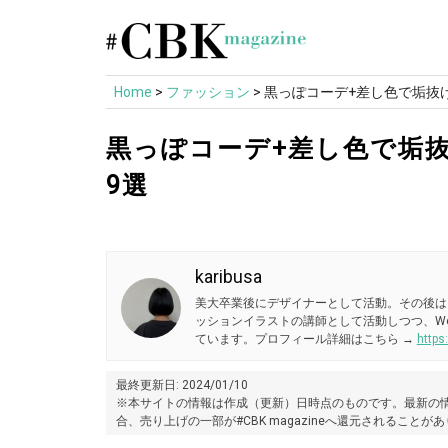
Skip
to
content
Home
>
ファッション
>
黒っぽコーデ+差し色で垢抜け
黒っぽコーデ+差し色で垢抜
9選
karibusa
美大卒業後にデザイナーとして活動。その後は
ッションイラストの講師として活動しつつ、W
ています。プロフィール詳細はこちら →
https
最終更新日: 2024/01/10
※本サイトの情報は作成（更新）日時点のものです。最新の情
合、売り上げの一部が#CBK magazineへ還元されることが