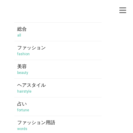
総合
all
ファッション
fashion
美容
beauty
ヘアスタイル
hairstyle
占い
fortune
ファッション用語
words