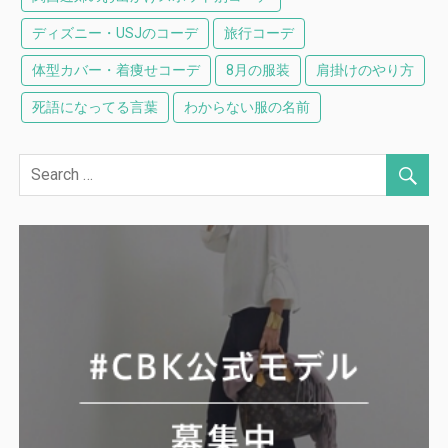
ディズニー・USJのコーデ
旅行コーデ
体型カバー・着痩せコーデ
8月の服装
肩掛けのやり方
死語になってる言葉
わからない服の名前