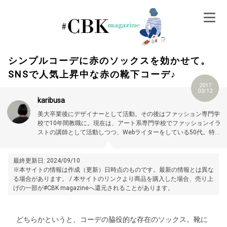
Skip
to
content
シンプルコーデに赤のソックスを効かせて。
SNSで人気上昇中な赤の靴下コーデ♪
2017
03/12
karibusa
美大卒業後にデザイナーとして活動。その後はファッション専門学
校で10年間教職に。現在は、アート系専門学校でファッションイラ
ストの講師として活動しつつ、Webライターをしている50代。特に
大人世代やお悩み解消の記事に力を入れています。プロフィール詳
細はこちら →
https://magazine.cubki.jp/articles/70524593.html
最終更新日: 2024/09/10
※本サイトの情報は作成（更新）日時点のものです。最新の情報とは異な
る場合があります。 / 本サイトのリンクより商品を購入した場合、売り上
げの一部が#CBK magazineへ還元されることがあります。
どちらかというと、コーデの脇役的な存在のソックス。靴に