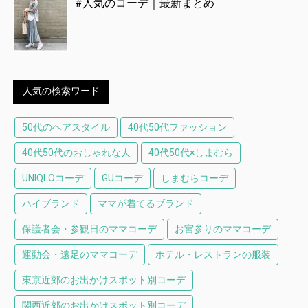
#人気のコーデ｜最新まとめ
人気の検索ワード
50代のヘアスタイル
40代50代ファッション
40代50代のおしゃれな人
40代50代×しまむら
UNIQLOコーデ
GUコーデ
しまむらコーデ
ハイブランド
ママが着てるブランド
保護者会・参観日のママコーデ
お宮参りのママコーデ
運動会・遠足のママコーデ
ホテル・レストランの服装
東京近郊のお出かけスポット別コーデ
関西近郊のお出かけスポット別コーデ