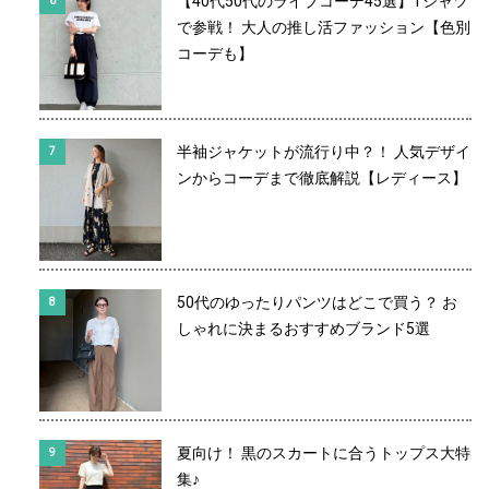
【40代50代のライブコーデ45選】Tシャツ
で参戦！ 大人の推し活ファッション【色別
コーデも】
半袖ジャケットが流行り中？！ 人気デザイ
ンからコーデまで徹底解説【レディース】
50代のゆったりパンツはどこで買う？ お
しゃれに決まるおすすめブランド5選
夏向け！ 黒のスカートに合うトップス大特
集♪