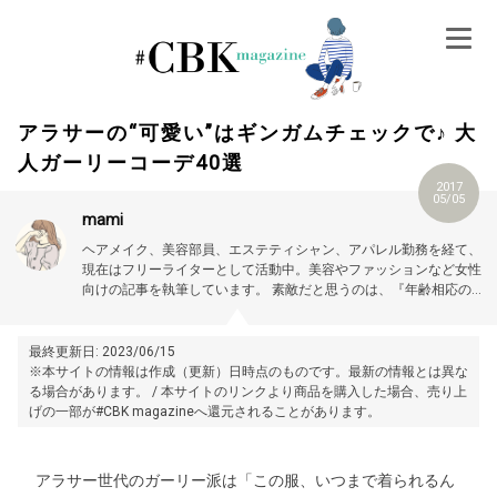
Skip
to
content
アラサーの“可愛い”はギンガムチェックで♪ 大
人ガーリーコーデ40選
2017
05/05
mami
ヘアメイク、美容部員、エステティシャン、アパレル勤務を経て、
現在はフリーライターとして活動中。美容やファッションなど女性
向けの記事を執筆しています。
素敵だと思うのは、『年齢相応の美
しさ、可愛さを大切にする女性』。
最終更新日: 2023/06/15
※本サイトの情報は作成（更新）日時点のものです。最新の情報とは異な
る場合があります。 / 本サイトのリンクより商品を購入した場合、売り上
げの一部が#CBK magazineへ還元されることがあります。
アラサー世代のガーリー派は「この服、いつまで着られるん