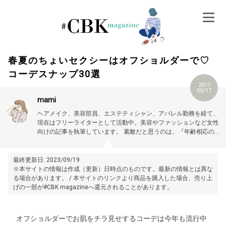
Skip
to
content
春夏のちょいセクシーはオフショルダーで♡
コーデスナップ30選
2017
05/17
mami
ヘアメイク、美容部員、エステティシャン、アパレル勤務を経て、
現在はフリーライターとして活動中。美容やファッションなど女性
向けの記事を執筆しています。
素敵だと思うのは、『年齢相応の美
しさ、可愛さを大切にする女性』。
最終更新日: 2023/09/19
※本サイトの情報は作成（更新）日時点のものです。最新の情報とは異な
る場合があります。 / 本サイトのリンクより商品を購入した場合、売り上
げの一部が#CBK magazineへ還元されることがあります。
オフショルダーでお肌をチラ見せするコーデは今年も流行中