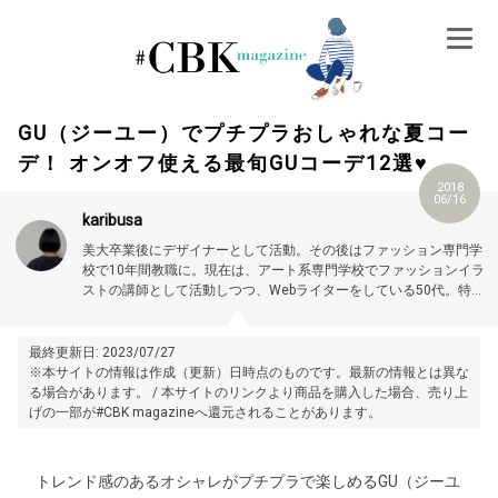
Skip
to
content
GU（ジーユー）でプチプラおしゃれな夏コー
デ！ オンオフ使える最旬GUコーデ12選♥
2018
06/16
karibusa
美大卒業後にデザイナーとして活動。その後はファッション専門学
校で10年間教職に。現在は、アート系専門学校でファッションイラ
ストの講師として活動しつつ、Webライターをしている50代。特に
大人世代やお悩み解消の記事に力を入れています。プロフィール詳
細はこちら →
https://magazine.cubki.jp/articles/70524593.html
最終更新日: 2023/07/27
※本サイトの情報は作成（更新）日時点のものです。最新の情報とは異な
る場合があります。 / 本サイトのリンクより商品を購入した場合、売り上
げの一部が#CBK magazineへ還元されることがあります。
トレンド感のあるオシャレがプチプラで楽しめるGU（ジーユ