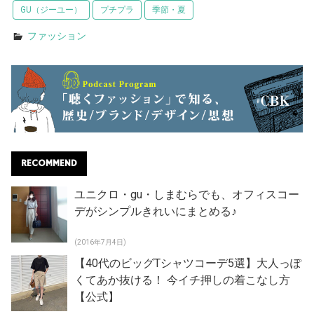
GU（ジーユー）
プチプラ
季節・夏
ファッション
RECOMMEND
ユニクロ・gu・しまむらでも、オフィスコー
デがシンプルきれいにまとめる♪
(2016年7月4日)
【40代のビッグTシャツコーデ5選】大人っぽ
くてあか抜ける！ 今イチ押しの着こなし方
【公式】