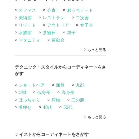
オフィス
会食
おうちデート
美術館
レストラン
二次会
リゾート
アウトドア
女子会
水族館
参観日
親子
マタニティ
運動会
もっと見る
テクニック・スタイルからコーディネートをさ
がす
ショートヘア
面長
丸顔
O脚
低身長
高身長
ぼっちゃり
肩幅
二の腕
着痩せ
40代
50代
もっと見る
テイストからコーディネートをさがす