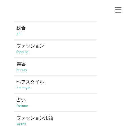
総合
all
ファッション
fashion
美容
beauty
ヘアスタイル
hairstyle
占い
fortune
ファッション用語
words