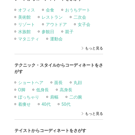
オフィス
会食
おうちデート
美術館
レストラン
二次会
リゾート
アウトドア
女子会
水族館
参観日
親子
マタニティ
運動会
もっと見る
テクニック・スタイルからコーディネートをさ
がす
ショートヘア
面長
丸顔
O脚
低身長
高身長
ぼっちゃり
肩幅
二の腕
着痩せ
40代
50代
もっと見る
テイストからコーディネートをさがす