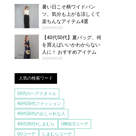
暑い日こそ柄ワイドパン
ツ。気分も上がる涼しくて
楽ちんなアイテム4選
2026年8月6日
【40代50代】夏バッグ、何
を買えばいいかわからない
人に！ おすすめアイテム
（8/6号）
2026年8月6日
人気の検索ワード
50代のヘアスタイル
40代50代ファッション
40代50代のおしゃれな人
40代50代×しまむら
UNIQLOコーデ
GUコーデ
しまむらコーデ