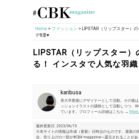
Skip
to
content
Home
>
ファッション
>
LIPSTAR（リップスター
デ8選♥
LIPSTAR（リップスタ
る！ インスタで人気な羽織
karibusa
美大卒業後にデザイナーとして活動。その後は
ッションイラストの講師として活動しつつ、W
ています。プロフィール詳細はこちら →
https
最終更新日: 2023/06/15
※本サイトの情報は作成（更新）日時点のものです。最新の情
合、売り上げの一部が#CBK magazineへ還元されることが