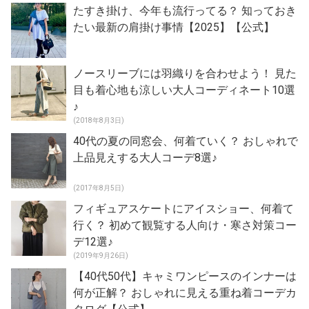
たすき掛け、今年も流行ってる？ 知っておき
たい最新の肩掛け事情【2025】【公式】
ノースリーブには羽織りを合わせよう！ 見た
目も着心地も涼しい大人コーディネート10選
♪
(2018年8月3日)
40代の夏の同窓会、何着ていく？ おしゃれで
上品見えする大人コーデ8選♪
(2017年8月5日)
フィギュアスケートにアイスショー、何着て
行く？ 初めて観覧する人向け・寒さ対策コー
デ12選♪
(2019年9月26日)
【40代50代】キャミワンピースのインナーは
何が正解？ おしゃれに見える重ね着コーデカ