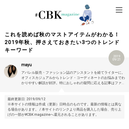
Skip
to
content
これを読めば秋のマストアイテムがわかる！
2019年秋、押さえておきたい3つのトレンド
キーワード
2019
09/21
mayu
アパレル販売・ファッション誌のアシスタントを経てライターに。
オフィスカジュアルからトレンド・コーディネートのお悩みまでわ
かりやすい解説が好評。特におしゃれの疑問に応える記事はファッ
ション初心者をはじめ、業界からも支持されている。プロフィール
詳細はこちら →
https://magazine.cubki.jp/articles/70526422.html
最終更新日: 2019/09/12
※本サイトの情報は作成（更新）日時点のものです。最新の情報とは異な
る場合があります。 / 本サイトのリンクより商品を購入した場合、売り上
げの一部が#CBK magazineへ還元されることがあります。