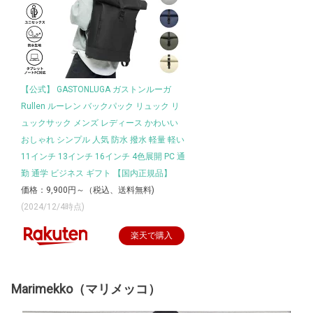
【公式】 GASTONLUGA ガストンルーガ
Rullen ルーレン バックパック リュック リ
ュックサック メンズ レディース かわいい
おしゃれ シンプル 人気 防水 撥水 軽量 軽い
11インチ 13インチ 16インチ 4色展開 PC 通
勤 通学 ビジネス ギフト 【国内正規品】
価格：9,900円～（税込、送料無料)
(2024/12/4時点)
楽天で購入
Marimekko（マリメッコ）