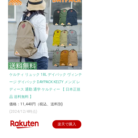
ケルティ リュック 18L デイパック ヴィンテ
ージ デイパック DAYPACK KELTY メンズ レ
ディース 通勤 通学 ケルティー 【 日本正規
品 送料無料 】
価格：11,440円（税込、送料別)
(2024/12/4時点)
楽天で購入