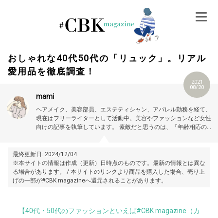
Skip
to
content
おしゃれな40代50代の「リュック」。リアル
愛用品を徹底調査！
2021
08/20
mami
ヘアメイク、美容部員、エステティシャン、アパレル勤務を経て、
現在はフリーライターとして活動中。美容やファッションなど女性
向けの記事を執筆しています。
素敵だと思うのは、『年齢相応の美
しさ、可愛さを大切にする女性』。
最終更新日: 2024/12/04
※本サイトの情報は作成（更新）日時点のものです。最新の情報とは異な
る場合があります。 / 本サイトのリンクより商品を購入した場合、売り上
げの一部が#CBK magazineへ還元されることがあります。
【40代・50代のファッションといえば#CBK magazine（カ