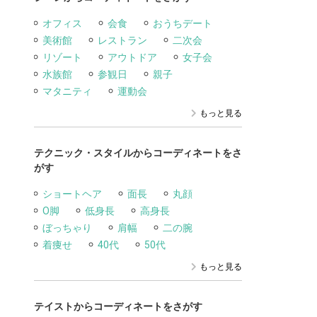
オフィス
会食
おうちデート
美術館
レストラン
二次会
リゾート
アウトドア
女子会
水族館
参観日
親子
マタニティ
運動会
もっと見る
テクニック・スタイルからコーディネートをさ
がす
ショートヘア
面長
丸顔
O脚
低身長
高身長
ぼっちゃり
肩幅
二の腕
着痩せ
40代
50代
もっと見る
テイストからコーディネートをさがす