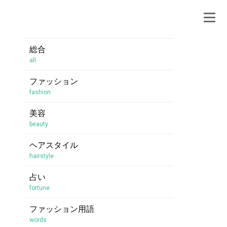
総合
all
ファッション
fashion
美容
beauty
ヘアスタイル
hairstyle
占い
fortune
ファッション用語
words