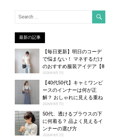
最新の記事
【毎日更新】明日のコーデ
で悩まない！ マネするだけ
のおすすめ服装アイデア【8
月8日夏】
2026年8月7日
【40代50代】キャミワンピ
ースのインナーは何が正
解？ おしゃれに見える重ね
着コーデカタログ
2026年8月7日
50代、透けるブラウスの下
に何着る？ 品よく見えるイ
ンナーの選び方
2026年8月7日