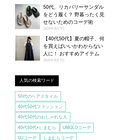
50代、リカバリーサンダル
をどう履く？ 野暮ったく見
せないためのコーデ術
2026年8月7日
【40代50代】夏の帽子、何
を買えばいいかわからない
人に！ おすすめアイテム
（8/7号）
2026年8月7日
人気の検索ワード
50代のヘアスタイル
40代50代ファッション
40代50代のおしゃれな人
40代50代×しまむら
UNIQLOコーデ
GUコーデ
しまむらコーデ