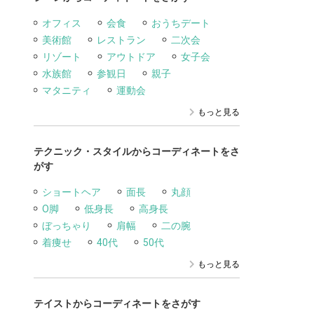
オフィス
会食
おうちデート
美術館
レストラン
二次会
リゾート
アウトドア
女子会
水族館
参観日
親子
マタニティ
運動会
もっと見る
テクニック・スタイルからコーディネートをさ
がす
ショートヘア
面長
丸顔
O脚
低身長
高身長
ぼっちゃり
肩幅
二の腕
着痩せ
40代
50代
もっと見る
テイストからコーディネートをさがす