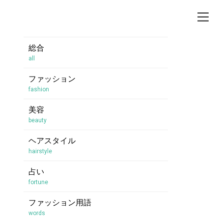
総合
all
ファッション
fashion
美容
beauty
ヘアスタイル
hairstyle
占い
fortune
ファッション用語
words