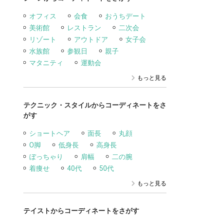
オフィス
会食
おうちデート
美術館
レストラン
二次会
リゾート
アウトドア
女子会
水族館
参観日
親子
マタニティ
運動会
もっと見る
テクニック・スタイルからコーディネートをさ
がす
ショートヘア
面長
丸顔
O脚
低身長
高身長
ぼっちゃり
肩幅
二の腕
着痩せ
40代
50代
もっと見る
テイストからコーディネートをさがす