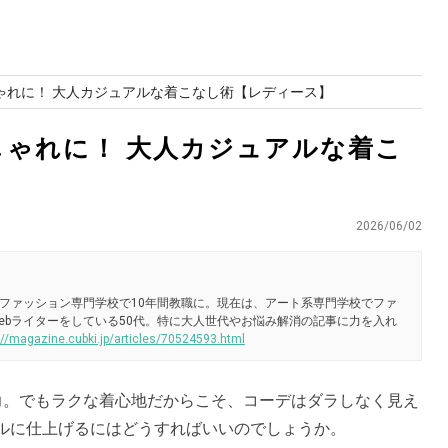
ゃれに！ 大人カジュアルな着こなし術【レディース】
しゃれに！ 大人カジュアルな着こ
2026/06/02
ファッション専門学校で10年間教職に。現在は、アート系専門学校でファ
ebライターをしている50代。特に大人世代やお悩み解消の記事に力を入れ
://magazine.cubki.jp/articles/70524593.html
力。でもラクな着心地だからこそ、コーデはダラしなく見え
ルに仕上げるにはどうすればいいのでしょうか。