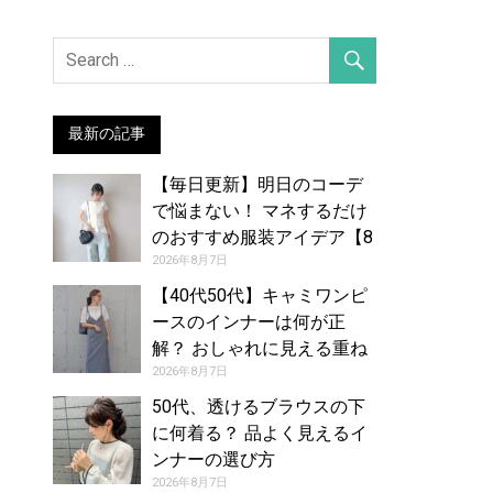
最新の記事
【毎日更新】明日のコーデ
で悩まない！ マネするだけ
のおすすめ服装アイデア【8
月8日夏】
2026年8月7日
【40代50代】キャミワンピ
ースのインナーは何が正
解？ おしゃれに見える重ね
着コーデカタログ
2026年8月7日
50代、透けるブラウスの下
に何着る？ 品よく見えるイ
ンナーの選び方
2026年8月7日