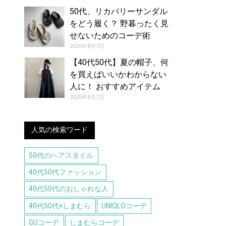
50代、リカバリーサンダル
をどう履く？ 野暮ったく見
せないためのコーデ術
2026年8月7日
【40代50代】夏の帽子、何
を買えばいいかわからない
人に！ おすすめアイテム
（8/7号）
2026年8月7日
人気の検索ワード
50代のヘアスタイル
40代50代ファッション
40代50代のおしゃれな人
40代50代×しまむら
UNIQLOコーデ
GUコーデ
しまむらコーデ