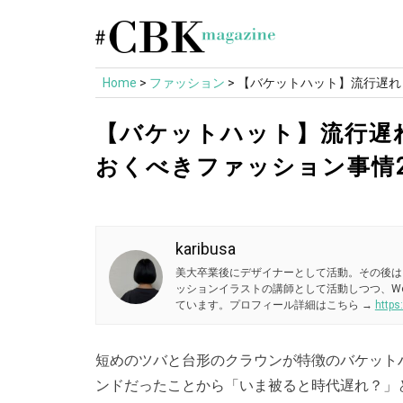
Skip
to
content
Home
>
ファッション
>
【バケットハット】流行遅れ？
【バケットハット】流行遅れ
おくべきファッション事情2
karibusa
美大卒業後にデザイナーとして活動。その後は
ッションイラストの講師として活動しつつ、W
ています。プロフィール詳細はこちら →
https
短めのツバと台形のクラウンが特徴のバケット
ンドだったことから「いま被ると時代遅れ？」