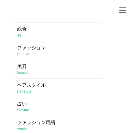
総合
all
ファッション
fashion
美容
beauty
ヘアスタイル
hairstyle
占い
fortune
ファッション用語
words