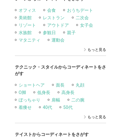
オフィス
会食
おうちデート
美術館
レストラン
二次会
リゾート
アウトドア
女子会
水族館
参観日
親子
マタニティ
運動会
もっと見る
テクニック・スタイルからコーディネートをさ
がす
ショートヘア
面長
丸顔
O脚
低身長
高身長
ぼっちゃり
肩幅
二の腕
着痩せ
40代
50代
もっと見る
テイストからコーディネートをさがす