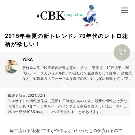
Skip
to
content
2015年春夏の新トレンド♪ 70年代のレトロ花
柄が欲しい！
2015
01/23
YUKA
服飾系大学で映画舞台衣装を専攻に学ぶ。
卒業後、10代後半～20
代レディースカジュアル向けの会社にて企画職として従事。
結婚式
など、冠婚葬祭のフォーマルな場での装いにも深い知識を持つ”フォ
ーマルスペシャリスト”資格を保有。
現在は一児の母として子育て
中。
Twitter：@ua99ha
最終更新日: 2024/02/14
※本サイトの情報は作成（更新）日時点のものです。最新の情報とは異な
る場合があります。 / 本サイトのリンクより商品を購入した場合、売り上
げの一部が#CBK magazineへ還元されることがあります。
毎年流行る”花柄”ですが今年はどういったものが流行るので