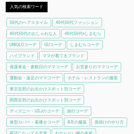
人気の検索ワード
50代のヘアスタイル
40代50代ファッション
40代50代のおしゃれな人
40代50代×しまむら
UNIQLOコーデ
GUコーデ
しまむらコーデ
ハイブランド
ママが着てるブランド
保護者会・参観日のママコーデ
お宮参りのママコーデ
運動会・遠足のママコーデ
ホテル・レストランの服装
東京近郊のお出かけスポット別コーデ
関西近郊のお出かけスポット別コーデ
ディズニー・USJのコーデ
旅行コーデ
体型カバー・着痩せコーデ
8月の服装
肩掛けのやり方
死語になってる言葉
わからない服の名前