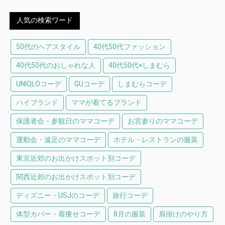
人気の検索ワード
50代のヘアスタイル
40代50代ファッション
40代50代のおしゃれな人
40代50代×しまむら
UNIQLOコーデ
GUコーデ
しまむらコーデ
ハイブランド
ママが着てるブランド
保護者会・参観日のママコーデ
お宮参りのママコーデ
運動会・遠足のママコーデ
ホテル・レストランの服装
東京近郊のお出かけスポット別コーデ
関西近郊のお出かけスポット別コーデ
ディズニー・USJのコーデ
旅行コーデ
体型カバー・着痩せコーデ
8月の服装
肩掛けのやり方