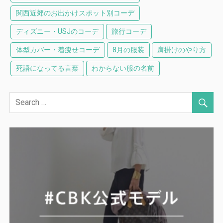
関西近郊のお出かけスポット別コーデ
ディズニー・USJのコーデ
旅行コーデ
体型カバー・着痩せコーデ
8月の服装
肩掛けのやり方
死語になってる言葉
わからない服の名前