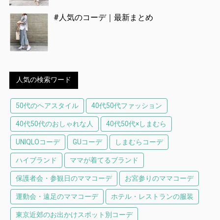
#人気のコーデ｜最新まとめ
人気の検索ワード
50代のヘアスタイル
40代50代ファッション
40代50代のおしゃれな人
40代50代×しまむら
UNIQLOコーデ
GUコーデ
しまむらコーデ
ハイブランド
ママが着てるブランド
保護者会・参観日のママコーデ
お宮参りのママコーデ
運動会・遠足のママコーデ
ホテル・レストランの服装
東京近郊のお出かけスポット別コーデ