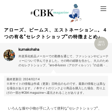
Skip
to
content
アローズ、ビームス、エストネーション…。４
つの有名”セレクトショップ”の特徴まとめ♪
2015
08/17
kumakohaha
外資系化粧品メーカーでの勤務を通じて、ファッションやビューテ
ィーについて学んできました。その時の経験を生かし、大人のため
のセレクトショップ、”aro-di-lusso（アロディルッソ）”の企画・運
営をしています。
小１男子と幼稚園女子の子育てに忙しい毎日。け
アロマオイルやオーガニックコスメ等の通販ショップ：aro-di-
れども「ラクなものに流されず、女らしさを大切に」をモットー
lusso（アロディルッソ）
に、カジュアルからビジネスまで幅広く着こなすのが目標です！
最終更新日: 2024/02/14
※本サイトの情報は作成（更新）日時点のものです。最新の情報とは異な
る場合があります。 / 本サイトのリンクより商品を購入した場合、売り上
げの一部が#CBK magazineへ還元されることがあります。
いろんな服や小物が手に入って便利な”セレクトショップ”、