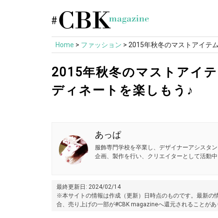
Skip
to
content
Home
>
ファッション
>
2015年秋冬のマストアイテ
2015年秋冬のマストアイ
ディネートを楽しもう♪
あっぱ
服飾専門学校を卒業し、デザイナーアシスタン
企画、製作を行い、クリエイターとして活動中
最終更新日: 2024/02/14
※本サイトの情報は作成（更新）日時点のものです。最新の情
合、売り上げの一部が#CBK magazineへ還元されることが