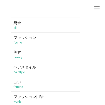
総合
all
ファッション
fashion
美容
beauty
ヘアスタイル
hairstyle
占い
fortune
ファッション用語
words