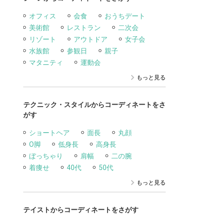
オフィス
会食
おうちデート
美術館
レストラン
二次会
リゾート
アウトドア
女子会
水族館
参観日
親子
マタニティ
運動会
もっと見る
テクニック・スタイルからコーディネートをさ
がす
ショートヘア
面長
丸顔
O脚
低身長
高身長
ぼっちゃり
肩幅
二の腕
着痩せ
40代
50代
もっと見る
テイストからコーディネートをさがす