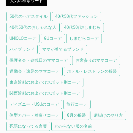
人気の検索ワード
50代のヘアスタイル
40代50代ファッション
40代50代のおしゃれな人
40代50代×しまむら
UNIQLOコーデ
GUコーデ
しまむらコーデ
ハイブランド
ママが着てるブランド
保護者会・参観日のママコーデ
お宮参りのママコーデ
運動会・遠足のママコーデ
ホテル・レストランの服装
東京近郊のお出かけスポット別コーデ
関西近郊のお出かけスポット別コーデ
ディズニー・USJのコーデ
旅行コーデ
体型カバー・着痩せコーデ
8月の服装
肩掛けのやり方
死語になってる言葉
わからない服の名前