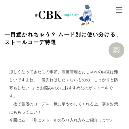
Skip
to
content
一目置かれちゃう？ ムード別に使い分ける、
ストールコーデ特選
2015
10/04
涼しくなってきたこの季節、温度管理とおしゃれの両立は難
しいですよね。「着膨れはしたくないものの、しっかりと防
寒もしたい…」とお悩みの方におすすめなのがストールで
す。
一枚で普段のコーデを一気に華やかしてくれる上、寒さ対策
にももってこい！
今回はムード別にストールの取り入れ方をご紹介します♪