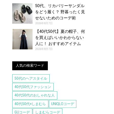
50代、リカバリーサンダル
をどう履く？ 野暮ったく見
せないためのコーデ術
2026年8月7日
【40代50代】夏の帽子、何
を買えばいいかわからない
人に！ おすすめアイテム
（8/7号）
2026年8月7日
人気の検索ワード
50代のヘアスタイル
40代50代ファッション
40代50代のおしゃれな人
40代50代×しまむら
UNIQLOコーデ
GUコーデ
しまむらコーデ