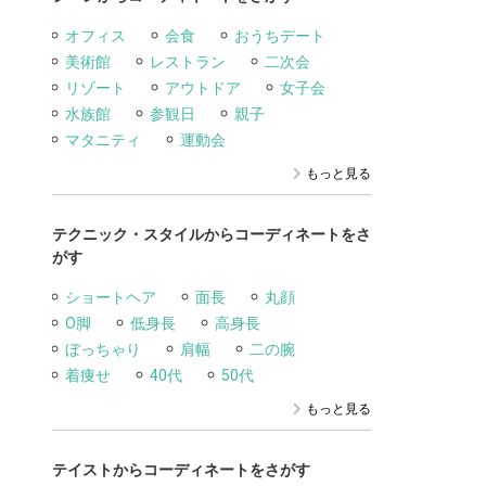
オフィス
会食
おうちデート
美術館
レストラン
二次会
リゾート
アウトドア
女子会
水族館
参観日
親子
マタニティ
運動会
もっと見る
テクニック・スタイルからコーディネートをさ
がす
ショートヘア
面長
丸顔
O脚
低身長
高身長
ぼっちゃり
肩幅
二の腕
着痩せ
40代
50代
もっと見る
テイストからコーディネートをさがす