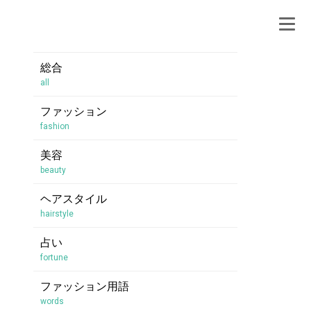
総合
all
ファッション
fashion
美容
beauty
ヘアスタイル
hairstyle
占い
fortune
ファッション用語
words