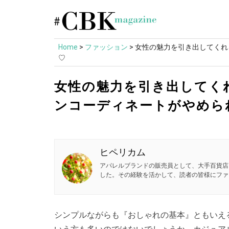
Skip
to
content
Home
>
ファッション
>
女性の魅力を引き出してくれ
♡
女性の魅力を引き出してくれ
ンコーディネートがやめら
ヒペリカム
アパレルブランドの販売員として、大手百貨店
した。その経験を活かして、読者の皆様にファ
シンプルながらも『おしゃれの基本』ともいえ