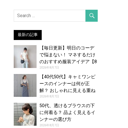
最新の記事
【毎日更新】明日のコーデ
で悩まない！ マネするだけ
のおすすめ服装アイデア【8
月8日夏】
2026年8月7日
【40代50代】キャミワンピ
ースのインナーは何が正
解？ おしゃれに見える重ね
着コーデカタログ
2026年8月7日
50代、透けるブラウスの下
に何着る？ 品よく見えるイ
ンナーの選び方
2026年8月7日