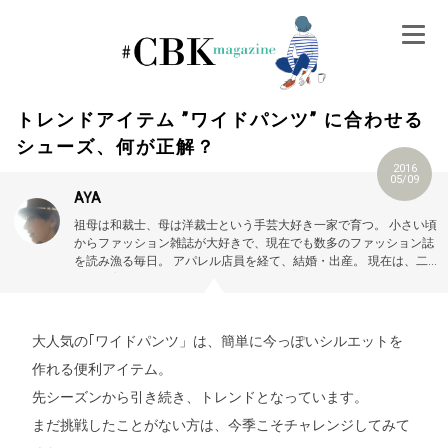
Skip
to
content
トレンドアイテム ”ワイドパンツ” に合わせる
シューズ、何が正解？
2016
05/09
AYA
祖母は和裁士、母は洋裁士という手芸大好き一家で育つ。
小さい頃
からファッション雑誌が大好きで、現在でも数多のファッション誌
を読み漁る毎日。
アパレル店員を経て、結婚・出産。
現在は、二
児の子育てに奮闘しながら、Webライターとして活動中！
大人気の｢ワイドパンツ」は、簡単に今っぽいシルエットを
作れる便利アイテム。
先シーズンから引き続き、トレンドとなっています。
まだ挑戦したことがない方は、今季こそチャレンジしてみて