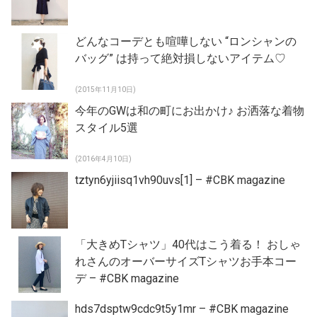
どんなコーデとも喧嘩しない “ロンシャンの
バッグ” は持って絶対損しないアイテム♡
(2015年11月10日)
今年のGWは和の町にお出かけ♪ お洒落な着物
スタイル5選
(2016年4月10日)
tztyn6yjiisq1vh90uvs[1] – #CBK magazine
「大きめTシャツ」40代はこう着る！ おしゃ
れさんのオーバーサイズTシャツお手本コー
デ – #CBK magazine
hds7dsptw9cdc9t5y1mr – #CBK magazine