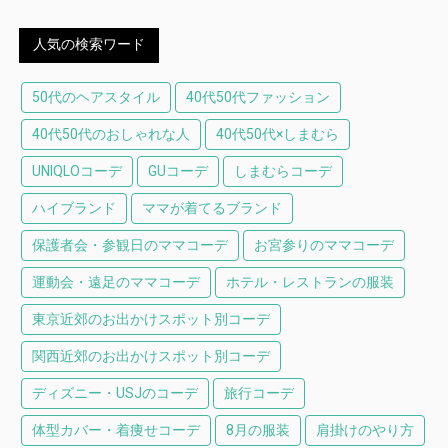
人気の検索ワード
50代のヘアスタイル
40代50代ファッション
40代50代のおしゃれな人
40代50代×しまむら
UNIQLOコーデ
GUコーデ
しまむらコーデ
ハイブランド
ママが着てるブランド
保護者会・参観日のママコーデ
お宮参りのママコーデ
運動会・遠足のママコーデ
ホテル・レストランの服装
東京近郊のお出かけスポット別コーデ
関西近郊のお出かけスポット別コーデ
ディズニー・USJのコーデ
旅行コーデ
体型カバー・着痩せコーデ
8月の服装
肩掛けのやり方