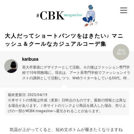
Skip
to
content
大人だってショートパンツをはきたい♪ マニ
ッシュ＆クールなカジュアルコーデ集
2016
05/13
karibusa
美大卒業後にデザイナーとして活動。その後はファッション専門学
校で10年間教職に。現在は、アート系専門学校でファッションイラ
ストの講師として活動しつつ、Webライターをしている50代。特に
大人世代やお悩み解消の記事に力を入れています。プロフィール詳
細はこちら →
https://magazine.cubki.jp/articles/70524593.html
最終更新日: 2023/04/19
※本サイトの情報は作成（更新）日時点のものです。最新の情報とは異な
る場合があります。 / 本サイトのリンクより商品を購入した場合、売り上
げの一部が#CBK magazineへ還元されることがあります。
気温が上がってくると、短め丈ボトムが履きたくなりますね