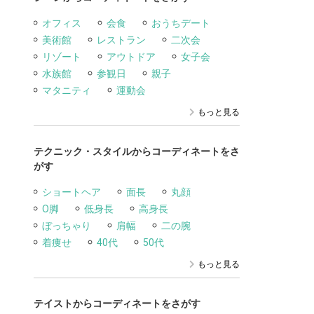
オフィス
会食
おうちデート
美術館
レストラン
二次会
リゾート
アウトドア
女子会
水族館
参観日
親子
マタニティ
運動会
もっと見る
テクニック・スタイルからコーディネートをさ
がす
ショートヘア
面長
丸顔
O脚
低身長
高身長
ぼっちゃり
肩幅
二の腕
着痩せ
40代
50代
もっと見る
テイストからコーディネートをさがす