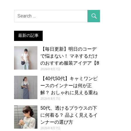
最新の記事
【毎日更新】明日のコーデ
で悩まない！ マネするだけ
のおすすめ服装アイデア【8
月8日夏】
2026年8月7日
【40代50代】キャミワンピ
ースのインナーは何が正
解？ おしゃれに見える重ね
着コーデカタログ
2026年8月7日
50代、透けるブラウスの下
に何着る？ 品よく見えるイ
ンナーの選び方
2026年8月7日