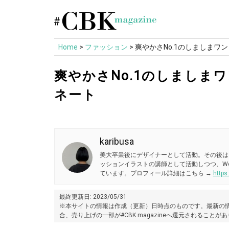
Skip
to
content
Home
>
ファッション
>
爽やかさNo.1のしましまワ
爽やかさNo.1のしましま
ネート
karibusa
美大卒業後にデザイナーとして活動。その後は
ッションイラストの講師として活動しつつ、W
ています。プロフィール詳細はこちら →
https
最終更新日: 2023/05/31
※本サイトの情報は作成（更新）日時点のものです。最新の情
合、売り上げの一部が#CBK magazineへ還元されることが