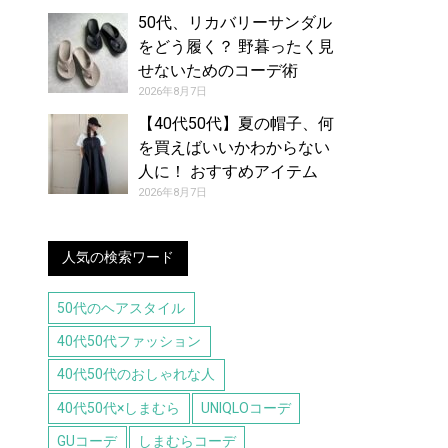
50代、リカバリーサンダル
をどう履く？ 野暮ったく見
せないためのコーデ術
2026年8月7日
【40代50代】夏の帽子、何
を買えばいいかわからない
人に！ おすすめアイテム
（8/7号）
2026年8月7日
人気の検索ワード
50代のヘアスタイル
40代50代ファッション
40代50代のおしゃれな人
40代50代×しまむら
UNIQLOコーデ
GUコーデ
しまむらコーデ