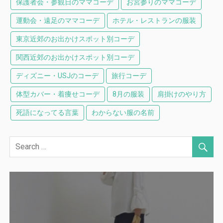
保護者会・参観日のママコーデ
お宮参りのママコーデ
運動会・遠足のママコーデ
ホテル・レストランの服装
東京近郊のお出かけスポット別コーデ
関西近郊のお出かけスポット別コーデ
ディズニー・USJのコーデ
旅行コーデ
体型カバー・着痩せコーデ
8月の服装
肩掛けのやり方
死語になってる言葉
わからない服の名前