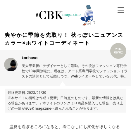
Skip
to
content
爽やかに季節を先取り！ 秋っぽいニュアンス
カラー×ホワイトコーディネート
2016
09/02
karibusa
美大卒業後にデザイナーとして活動。その後はファッション専門学
校で10年間教職に。現在は、アート系専門学校でファッションイラ
ストの講師として活動しつつ、Webライターをしている50代。特に
大人世代やお悩み解消の記事に力を入れています。プロフィール詳
細はこちら →
https://magazine.cubki.jp/articles/70524593.html
最終更新日: 2023/06/30
※本サイトの情報は作成（更新）日時点のものです。最新の情報とは異な
る場合があります。 / 本サイトのリンクより商品を購入した場合、売り上
げの一部が#CBK magazineへ還元されることがあります。
盛夏を過ぎるころになると、着こなしにも変化がほしくなる