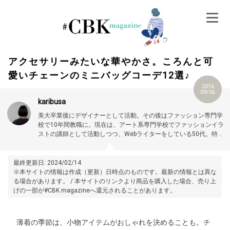
Skip
to
content
アクセサリーみたいな華やかさ。ころんと可
愛いチェーンのミニバッグコーデ12選♪
2016
09/06
karibusa
美大卒業後にデザイナーとして活動。その後はファッション専門学
校で10年間教職に。現在は、アート系専門学校でファッションイラ
ストの講師として活動しつつ、Webライターをしている50代。特に
大人世代やお悩み解消の記事に力を入れています。プロフィール詳
細はこちら →
https://magazine.cubki.jp/articles/70524593.html
最終更新日: 2024/02/14
※本サイトの情報は作成（更新）日時点のものです。最新の情報とは異な
る場合があります。 / 本サイトのリンクより商品を購入した場合、売り上
げの一部が#CBK magazineへ還元されることがあります。
薄着の季節は、小物アイテムがおしゃれを決めることも。チ