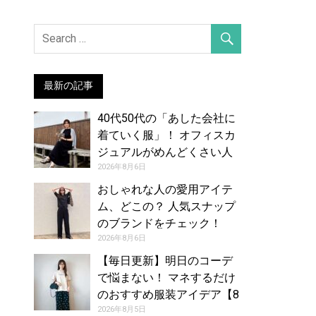
最新の記事
40代50代の「あした会社に
着ていく服」！ オフィスカ
ジュアルがめんどくさい人
のお手本コーデ【8月7日
2026年8月6日
夏】
おしゃれな人の愛用アイテ
ム、どこの？ 人気スナップ
のブランドをチェック！
（2026年7月26日号）
2026年8月6日
【毎日更新】明日のコーデ
で悩まない！ マネするだけ
のおすすめ服装アイデア【8
月6日夏】
2026年8月5日