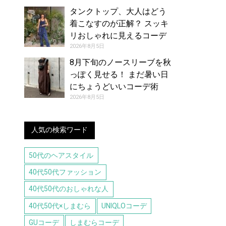
タンクトップ、大人はどう
着こなすのが正解？ スッキ
リおしゃれに見えるコーデ
アイデア【レディース】
2026年8月5日
8月下旬のノースリーブを秋
っぽく見せる！ まだ暑い日
にちょうどいいコーデ術
2026年8月5日
人気の検索ワード
50代のヘアスタイル
40代50代ファッション
40代50代のおしゃれな人
40代50代×しまむら
UNIQLOコーデ
GUコーデ
しまむらコーデ