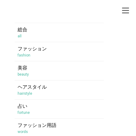
総合
all
ファッション
fashion
美容
beauty
ヘアスタイル
hairstyle
占い
fortune
ファッション用語
words