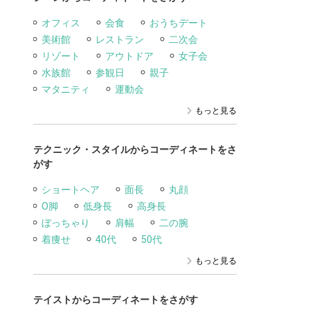
オフィス
会食
おうちデート
美術館
レストラン
二次会
リゾート
アウトドア
女子会
水族館
参観日
親子
マタニティ
運動会
もっと見る
テクニック・スタイルからコーディネートをさ
がす
ショートヘア
面長
丸顔
O脚
低身長
高身長
ぼっちゃり
肩幅
二の腕
着痩せ
40代
50代
もっと見る
テイストからコーディネートをさがす