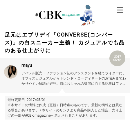
Skip
to
content
足元はエブリデイ「CONVERSE(コンバー
ス)」の白スニーカー主義！ カジュアルでも品
のある仕上がりに
2017
05/04
mayu
アパレル販売・ファッション誌のアシスタントを経てライターに。
オフィスカジュアルからトレンド・コーディネートのお悩みまでわ
かりやすい解説が好評。特におしゃれの疑問に応える記事はファッ
ション初心者をはじめ、業界からも支持されている。プロフィール
詳細はこちら →
https://magazine.cubki.jp/articles/70526422.html
最終更新日: 2017/05/01
※本サイトの情報は作成（更新）日時点のものです。最新の情報とは異な
る場合があります。 / 本サイトのリンクより商品を購入した場合、売り上
げの一部が#CBK magazineへ還元されることがあります。