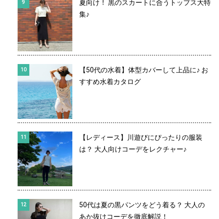
夏向け！ 黒のスカートに合うトップス大特
集♪
【50代の水着】体型カバーして上品に♪ お
すすめ水着カタログ
【レディース】川遊びにぴったりの服装
は？ 大人向けコーデをレクチャー♪
50代は夏の黒パンツをどう着る？ 大人の
あか抜けコーデを徹底解説！