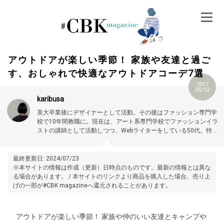
Skip
to
content
アウトドアが楽しい季節！ 家族や友達と過ご
す、おしゃれで快適なアウトドアコーデ7選
2017
05/02
karibusa
美大卒業後にデザイナーとして活動。その後はファッション専門学
校で10年間教職に。現在は、アート系専門学校でファッションイラ
ストの講師として活動しつつ、Webライターをしている50代。特に
大人世代やお悩み解消の記事に力を入れています。プロフィール詳
細はこちら →
https://magazine.cubki.jp/articles/70524593.html
最終更新日: 2024/07/23
※本サイトの情報は作成（更新）日時点のものです。最新の情報とは異な
る場合があります。 / 本サイトのリンクより商品を購入した場合、売り上
げの一部が#CBK magazineへ還元されることがあります。
アウトドアが楽しい季節！ 家族や仲のいい友達とキャンプや