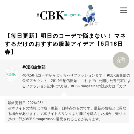
Skip
to
content
【毎日更新】明日のコーデで悩まない！ マネ
するだけのおすすめ服装アイデア【5月18日
春】
2026
05/17
#CBK編集部
40代50代コーデからぽっちゃりファッションまで！ #CBK編集部の
公式アカウント。2014年配信開始、これまでに公開した専門家によ
るファッション記事は2万超。#CBK magazineの読み方は「カブキ
マガジン」です。
最終更新日: 2026/05/11
※本サイトの情報は作成（更新）日時点のものです。最新の情報とは異な
る場合があります。 / 本サイトのリンクより商品を購入した場合、売り上
げの一部が#CBK magazineへ還元されることがあります。