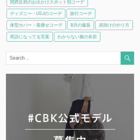
関西近郊のお出かけスポット別コーデ
ディズニー・USJのコーデ
旅行コーデ
体型カバー・着痩せコーデ
8月の服装
肩掛けのやり方
死語になってる言葉
わからない服の名前