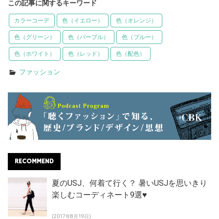
この記事に関するキーワード
カラーコーデ
色（イエロー）
色（オレンジ）
色（グリーン）
色（パープル）
色（ブルー）
色（ホワイト）
色（レッド）
色（配色）
ファッション
RECOMMEND
夏のUSJ、何着て行く？ 暑いUSJを思いきり
楽しむコーディネート9選♥
(2017年8月19日)