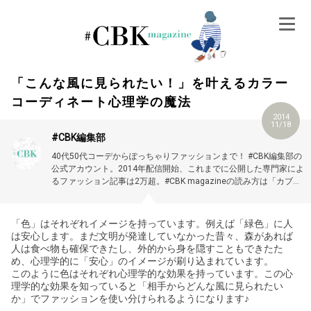
Skip
to
content
「こんな風に見られたい！」を叶えるカラー
コーディネート心理学の魔法
2014
11/18
#CBK編集部
40代50代コーデからぽっちゃりファッションまで！ #CBK編集部の
公式アカウント。2014年配信開始、これまでに公開した専門家によ
るファッション記事は2万超。#CBK magazineの読み方は「カブキ
マガジン」です。
「色」はそれぞれイメージを持っています。例えば「緑色」に人
は安心します。まだ文明が発達していなかった昔々、森があれば
人は食べ物も確保できたし、外的から身を隠すこともできたた
め、心理学的に「安心」のイメージが刷り込まれています。
このように色はそれぞれ心理学的な効果を持っています。この心
理学的な効果を知っていると「相手からどんな風に見られたい
か」でファッションを使い分けられるようになります♪