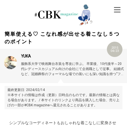
Skip
to
content
簡単使える♡ こなれ感が出せる着こなし５つ
のポイント
2015
04/23
YUKA
服飾系大学で映画舞台衣装を専攻に学ぶ。
卒業後、10代後半～20
代レディースカジュアル向けの会社にて企画職として従事。
結婚式
など、冠婚葬祭のフォーマルな場での装いにも深い知識を持つ”フォ
ーマルスペシャリスト”資格を保有。
現在は一児の母として子育て
中。
Twitter：@ua99ha
最終更新日: 2024/02/14
※本サイトの情報は作成（更新）日時点のものです。最新の情報とは異な
る場合があります。 / 本サイトのリンクより商品を購入した場合、売り上
げの一部が#CBK magazineへ還元されることがあります。
シンプルなコーディネートもおしゃれな着こなしに変身させ