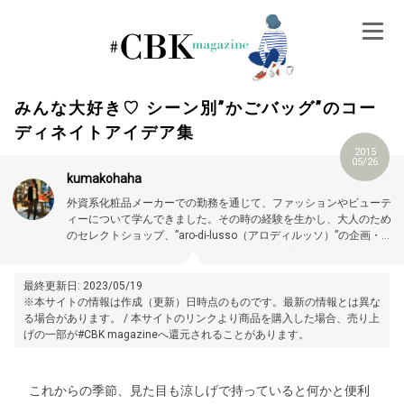
Skip
to
content
みんな大好き♡ シーン別”かごバッグ”のコー
ディネイトアイデア集
2015
05/26
kumakohaha
外資系化粧品メーカーでの勤務を通じて、ファッションやビューテ
ィーについて学んできました。その時の経験を生かし、大人のため
のセレクトショップ、”aro-di-lusso（アロディルッソ）”の企画・運
営をしています。
小１男子と幼稚園女子の子育てに忙しい毎日。け
アロマオイルやオーガニックコスメ等の通販ショップ：aro-di-
れども「ラクなものに流されず、女らしさを大切に」をモットー
lusso（アロディルッソ）
に、カジュアルからビジネスまで幅広く着こなすのが目標です！
最終更新日: 2023/05/19
※本サイトの情報は作成（更新）日時点のものです。最新の情報とは異な
る場合があります。 / 本サイトのリンクより商品を購入した場合、売り上
げの一部が#CBK magazineへ還元されることがあります。
これからの季節、見た目も涼しげで持っていると何かと便利