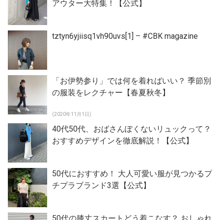
アウター大特集！【公式】
tztyn6yjiisq1vh90uvs[1] – #CBK magazine
「お伊勢参り」では何を着ればいい？ 季節別
の服装をレクチャー【春夏秋冬】
(2020年11月1日)
40代50代、おばさんぽくないリュックって？
おすすめデザインを徹底解説！【公式】
50代におすすめ！ 大人可愛い服が見つかるプ
チプラブランド3選【公式】
50代の膝丈スカートどう着こなす？ おしゃれ