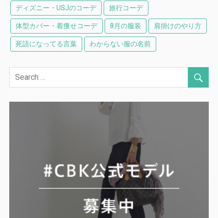
ディズニー・USJのコーデ
旅行コーデ
体型カバー・着痩せコーデ
8月の服装
肩掛けのやり方
死語になってる言葉
わからない服の名前