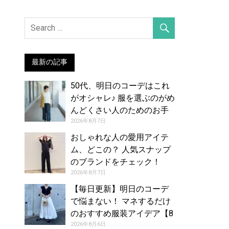
最新の記事
50代、明日のコーデはこれ
がオシャレ♪ 服を選ぶのがめ
んどくさい人のためのお手
本コーデ【8月8日夏】
2026年8月7日
おしゃれな人の愛用アイテ
ム、どこの？ 人気スナップ
のブランドをチェック！
（2026年7月27日号）
2026年8月7日
【毎日更新】明日のコーデ
で悩まない！ マネするだけ
のおすすめ服装アイデア【8
月7日夏】
2026年8月6日