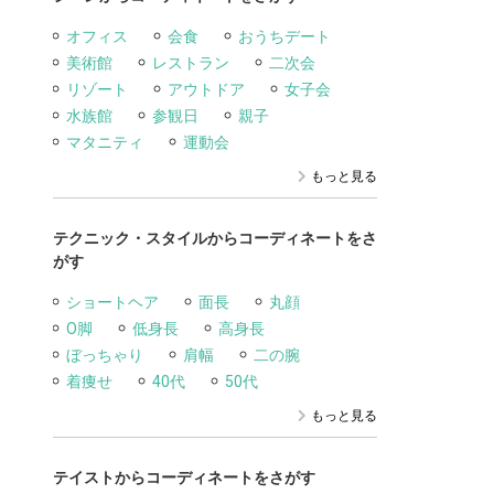
オフィス
会食
おうちデート
美術館
レストラン
二次会
リゾート
アウトドア
女子会
水族館
参観日
親子
マタニティ
運動会
もっと見る
テクニック・スタイルからコーディネートをさ
がす
ショートヘア
面長
丸顔
O脚
低身長
高身長
ぼっちゃり
肩幅
二の腕
着痩せ
40代
50代
もっと見る
テイストからコーディネートをさがす