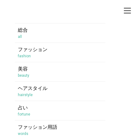
総合
all
ファッション
fashion
美容
beauty
ヘアスタイル
hairstyle
占い
fortune
ファッション用語
words