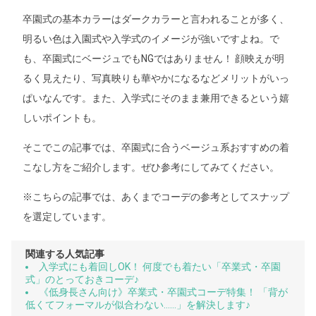
卒園式の基本カラーはダークカラーと言われることが多く、
明るい色は入園式や入学式のイメージが強いですよね。で
も、卒園式にベージュでもNGではありません！ 顔映えが明
るく見えたり、写真映りも華やかになるなどメリットがいっ
ぱいなんです。また、入学式にそのまま兼用できるという嬉
しいポイントも。
そこでこの記事では、卒園式に合うベージュ系おすすめの着
こなし方をご紹介します。ぜひ参考にしてみてください。
※こちらの記事では、あくまでコーデの参考としてスナップ
を選定しています。
関連する人気記事
入学式にも着回しOK！ 何度でも着たい「卒業式・卒園
式」のとっておきコーデ♪
《低身長さん向け》卒業式・卒園式コーデ特集！ 「背が
低くてフォーマルが似合わない……」を解決します♪