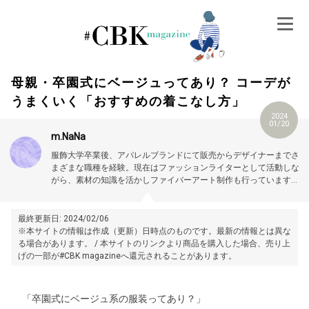
Skip
to
content
母親・卒園式にベージュってあり？ コーデが
うまくいく「おすすめの着こなし方」
2024
01/20
m.NaNa
服飾大学卒業後、アパレルブランドにて販売からデザイナーまでさ
まざまな職種を経験。現在はファッションライターとして活動しな
がら、素材の知識を活かしファイバーアート制作も行っています。
トレンド情報やスタイルアップ術、おしゃれに見える小技をご紹介
していきます。プロフィール詳細はこちら →
https://magazine.cubki.jp/articles/
70526421
.html
最終更新日: 2024/02/06
※本サイトの情報は作成（更新）日時点のものです。最新の情報とは異な
る場合があります。 / 本サイトのリンクより商品を購入した場合、売り上
げの一部が#CBK magazineへ還元されることがあります。
「卒園式にベージュ系の服装ってあり？」