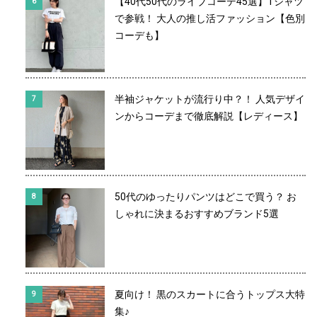
【40代50代のライブコーデ45選】Tシャツ
で参戦！ 大人の推し活ファッション【色別
コーデも】
半袖ジャケットが流行り中？！ 人気デザイ
ンからコーデまで徹底解説【レディース】
50代のゆったりパンツはどこで買う？ お
しゃれに決まるおすすめブランド5選
夏向け！ 黒のスカートに合うトップス大特
集♪