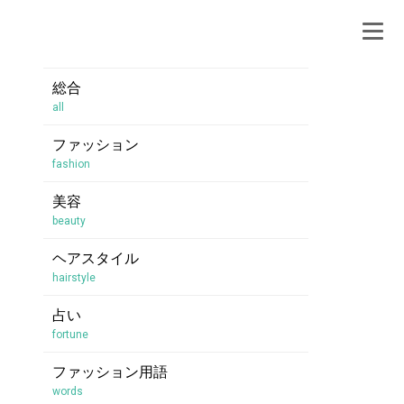
総合
all
ファッション
fashion
美容
beauty
ヘアスタイル
hairstyle
占い
fortune
ファッション用語
words