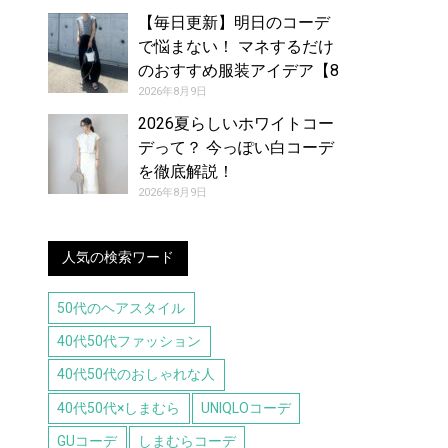
【毎日更新】明日のコーデ
で悩まない！ マネするだけ
のおすすめ服装アイデア【8
月10日夏】
2026年8月9日
2026夏らしいホワイトコー
デって？ 今っぽい白コーデ
を徹底解説！
2026年8月9日
人気の検索ワード
50代のヘアスタイル
40代50代ファッション
40代50代のおしゃれな人
40代50代×しまむら
UNIQLOコーデ
GUコーデ
しまむらコーデ