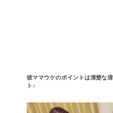
彼ママウケのポイントは清楚な清
ト♪