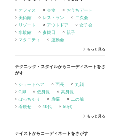
オフィス
会食
おうちデート
美術館
レストラン
二次会
リゾート
アウトドア
女子会
水族館
参観日
親子
マタニティ
運動会
もっと見る
テクニック・スタイルからコーディネートをさ
がす
ショートヘア
面長
丸顔
O脚
低身長
高身長
ぼっちゃり
肩幅
二の腕
着痩せ
40代
50代
もっと見る
テイストからコーディネートをさがす