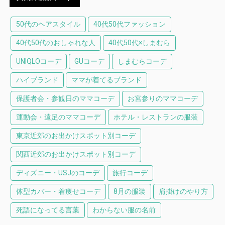
50代のヘアスタイル
40代50代ファッション
40代50代のおしゃれな人
40代50代×しまむら
UNIQLOコーデ
GUコーデ
しまむらコーデ
ハイブランド
ママが着てるブランド
保護者会・参観日のママコーデ
お宮参りのママコーデ
運動会・遠足のママコーデ
ホテル・レストランの服装
東京近郊のお出かけスポット別コーデ
関西近郊のお出かけスポット別コーデ
ディズニー・USJのコーデ
旅行コーデ
体型カバー・着痩せコーデ
8月の服装
肩掛けのやり方
死語になってる言葉
わからない服の名前