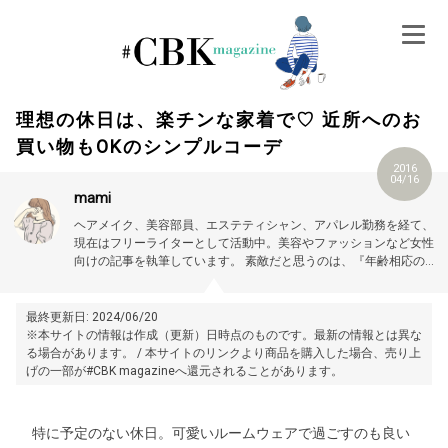
Skip
to
content
理想の休日は、楽チンな家着で♡ 近所へのお
買い物もOKのシンプルコーデ
2016
04/16
mami
ヘアメイク、美容部員、エステティシャン、アパレル勤務を経て、
現在はフリーライターとして活動中。美容やファッションなど女性
向けの記事を執筆しています。
素敵だと思うのは、『年齢相応の美
しさ、可愛さを大切にする女性』。
最終更新日: 2024/06/20
※本サイトの情報は作成（更新）日時点のものです。最新の情報とは異な
る場合があります。 / 本サイトのリンクより商品を購入した場合、売り上
げの一部が#CBK magazineへ還元されることがあります。
特に予定のない休日。可愛いルームウェアで過ごすのも良い