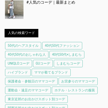
#人気のコーデ｜最新まとめ
人気の検索ワード
50代のヘアスタイル
40代50代ファッション
40代50代のおしゃれな人
40代50代×しまむら
UNIQLOコーデ
GUコーデ
しまむらコーデ
ハイブランド
ママが着てるブランド
保護者会・参観日のママコーデ
お宮参りのママコーデ
運動会・遠足のママコーデ
ホテル・レストランの服装
東京近郊のお出かけスポット別コーデ