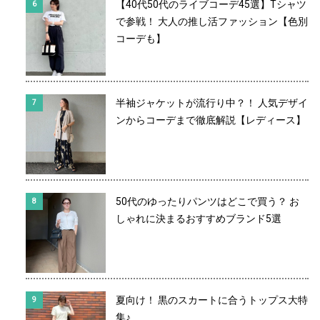
【40代50代のライブコーデ45選】Tシャツ
で参戦！ 大人の推し活ファッション【色別
コーデも】
半袖ジャケットが流行り中？！ 人気デザイ
ンからコーデまで徹底解説【レディース】
50代のゆったりパンツはどこで買う？ お
しゃれに決まるおすすめブランド5選
夏向け！ 黒のスカートに合うトップス大特
集♪