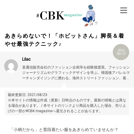
Skip
to
content
あきらめないで！「ホビットさん」脚長＆着
やせ最強テクニック♪
2016
06/13
Lilac
某通信販売会社のファッション企画等を経験後渡英。フャッション
ジャーナリズムやグラフィックデザインを学ぶ。帰国後アパレルマ
ーチャンダイジングに携わる。海外ストリートファッション、着心
地のよいシンプルなものが好き。
最終更新日: 2021/08/23
※本サイトの情報は作成（更新）日時点のものです。最新の情報とは異な
る場合があります。 / 本サイトのリンクより商品を購入した場合、売り上
げの一部が#CBK magazineへ還元されることがあります。
「小柄だから」と普段着たい服をあきらめていませんか？