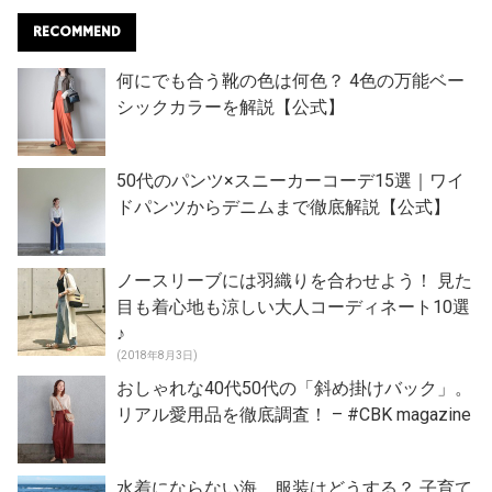
RECOMMEND
何にでも合う靴の色は何色？ 4色の万能ベー
シックカラーを解説【公式】
50代のパンツ×スニーカーコーデ15選｜ワイ
ドパンツからデニムまで徹底解説【公式】
ノースリーブには羽織りを合わせよう！ 見た
目も着心地も涼しい大人コーディネート10選
♪
(2018年8月3日)
おしゃれな40代50代の「斜め掛けバック」。
リアル愛用品を徹底調査！ – #CBK magazine
水着にならない海、服装はどうする？ 子育て