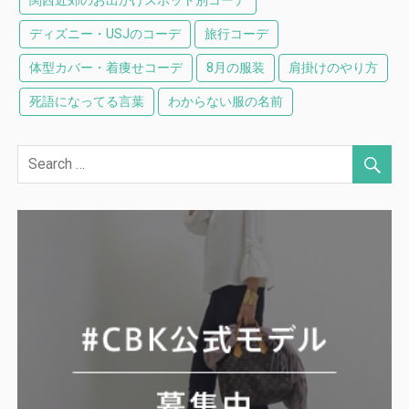
関西近郊のお出かけスポット別コーデ
ディズニー・USJのコーデ
旅行コーデ
体型カバー・着痩せコーデ
8月の服装
肩掛けのやり方
死語になってる言葉
わからない服の名前