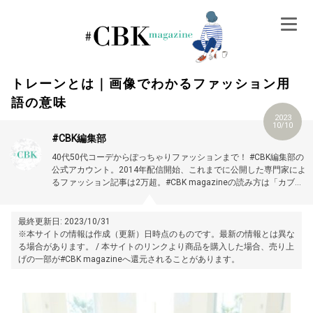
Skip
to
content
トレーンとは｜画像でわかるファッション用
語の意味
2023
10/10
#CBK編集部
40代50代コーデからぽっちゃりファッションまで！ #CBK編集部の
公式アカウント。2014年配信開始、これまでに公開した専門家によ
るファッション記事は2万超。#CBK magazineの読み方は「カブキ
マガジン」です。
最終更新日: 2023/10/31
※本サイトの情報は作成（更新）日時点のものです。最新の情報とは異な
る場合があります。 / 本サイトのリンクより商品を購入した場合、売り上
げの一部が#CBK magazineへ還元されることがあります。