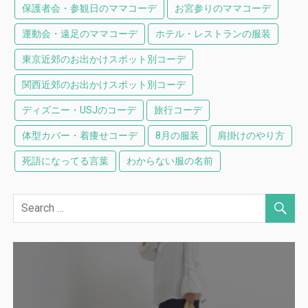
保護者会・参観日のママコーデ
お宮参りのママコーデ
運動会・遠足のママコーデ
ホテル・レストランの服装
東京近郊のお出かけスポット別コーデ
関西近郊のお出かけスポット別コーデ
ディズニー・USJのコーデ
旅行コーデ
体型カバー・着痩せコーデ
8月の服装
肩掛けのやり方
死語になってる言葉
わからない服の名前