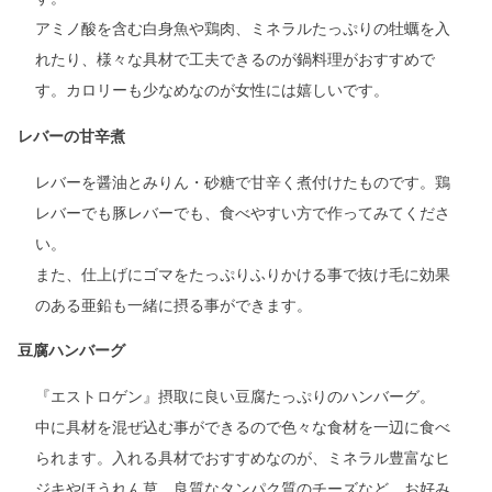
アミノ酸を含む白身魚や鶏肉、ミネラルたっぷりの牡蠣を入
れたり、様々な具材で工夫できるのが鍋料理がおすすめで
す。カロリーも少なめなのが女性には嬉しいです。
レバーの甘辛煮
レバーを醤油とみりん・砂糖で甘辛く煮付けたものです。鶏
レバーでも豚レバーでも、食べやすい方で作ってみてくださ
い。
また、仕上げにゴマをたっぷりふりかける事で抜け毛に効果
のある亜鉛も一緒に摂る事ができます。
豆腐ハンバーグ
『エストロゲン』摂取に良い豆腐たっぷりのハンバーグ。
中に具材を混ぜ込む事ができるので色々な食材を一辺に食べ
られます。入れる具材でおすすめなのが、ミネラル豊富なヒ
ジキやほうれん草、良質なタンパク質のチーズなど。お好み