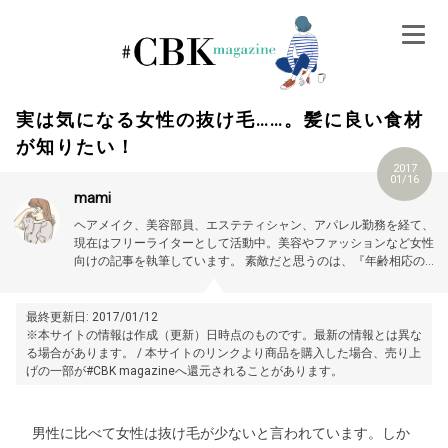
Skip
to
content
実は気になる女性の抜け毛……。髪に良い食材
が知りたい！
2017
01/16
mami
ヘアメイク、美容部員、エステティシャン、アパレル勤務を経て、
現在はフリーライターとして活動中。美容やファッションなど女性
向けの記事を執筆しています。
素敵だと思うのは、『年齢相応の美
しさ、可愛さを大切にする女性』。
最終更新日: 2017/01/12
※本サイトの情報は作成（更新）日時点のものです。最新の情報とは異な
る場合があります。 / 本サイトのリンクより商品を購入した場合、売り上
げの一部が#CBK magazineへ還元されることがあります。
男性に比べて女性は抜け毛が少ないと言われています。しか