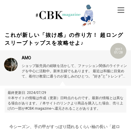
Skip
to
content
これが新しい「抜け感」の作り方！ 超ロング
スリーブトップスを攻略せよ♪
2017
01/28
AMO
ショップ販売員の経験を活かして、ファッション関係のライティン
グを中心に活動中。新米主婦でもあります。 最近は和服に目覚め
て、着付け教室に通うのが楽しみのひとつ。 “好き”と“トレンド”の
両方が叶う、着る人がハッピーになれるコーディネートの提案を目
指しています♪
最終更新日: 2024/07/29
※本サイトの情報は作成（更新）日時点のものです。最新の情報とは異な
る場合があります。 / 本サイトのリンクより商品を購入した場合、売り上
げの一部が#CBK magazineへ還元されることがあります。
今シーズン、手の甲がすっぽり隠れるくらい袖の長い「超ロ