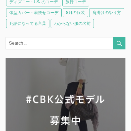
ディズニー・USJのコーデ
旅行コーデ
体型カバー・着痩せコーデ
8月の服装
肩掛けのやり方
死語になってる言葉
わからない服の名前