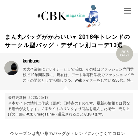
Skip
to
content
まん丸バッグがかわいい♥ 2018年トレンドの
サークル型バッグ・デザイン別コーデ13選
2018
06/21
karibusa
美大卒業後にデザイナーとして活動。その後はファッション専門学
校で10年間教職に。現在は、アート系専門学校でファッションイラ
ストの講師として活動しつつ、Webライターをしている50代。特に
大人世代やお悩み解消の記事に力を入れています。プロフィール詳
細はこちら →
https://magazine.cubki.jp/articles/70524593.html
最終更新日: 2023/05/17
※本サイトの情報は作成（更新）日時点のものです。最新の情報とは異な
る場合があります。 / 本サイトのリンクより商品を購入した場合、売り上
げの一部が#CBK magazineへ還元されることがあります。
今シーズンは丸い形のバッグがトレンドに♪ 小さくてコロン