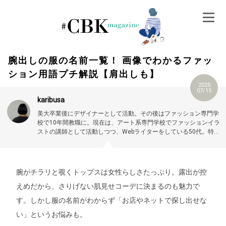
Skip
to
content
腕出しの服の名前一覧！ 画像でわかるファッ
ション用語プチ解説【肩出しも】
2025
07/15
karibusa
美大卒業後にデザイナーとして活動。その後はファッション専門学
校で10年間教職に。現在は、アート系専門学校でファッションイラ
ストの講師として活動しつつ、Webライターをしている50代。特に
大人世代やお悩み解消の記事に力を入れています。プロフィール詳
細はこちら →
https://magazine.cubki.jp/articles/70524593.html
腕がチラリと覗くトップスは女性らしさたっぷり。露出が控
えめだから、さりげない肌見せコーデに決まるのも魅力で
す。しかし服の名前がわからず「お店やネットで探し出せな
い」というお悩みも。