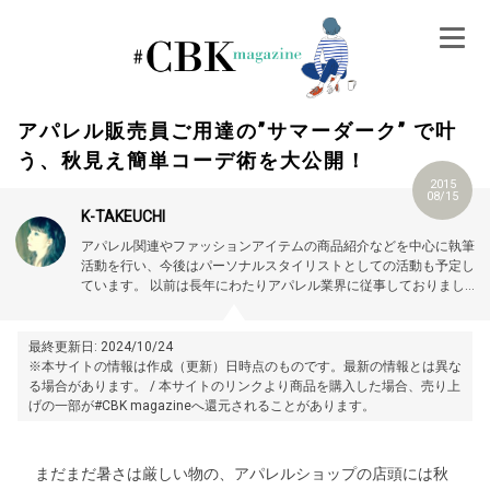
Skip
to
content
アパレル販売員ご用達の”サマーダーク” で叶
う、秋見え簡単コーデ術を大公開！
2015
08/15
K-TAKEUCHI
アパレル関連やファッションアイテムの商品紹介などを中心に執筆
活動を行い、今後はパーソナルスタイリストとしての活動も予定し
ています。
以前は長年にわたりアパレル業界に従事しておりました
ので、その経験を活かしファッションのノウハウやコーディネート
のコツなどを一般の方にもわかりやすく解説していきます。
最終更新日: 2024/10/24
※本サイトの情報は作成（更新）日時点のものです。最新の情報とは異な
る場合があります。 / 本サイトのリンクより商品を購入した場合、売り上
げの一部が#CBK magazineへ還元されることがあります。
まだまだ暑さは厳しい物の、アパレルショップの店頭には秋