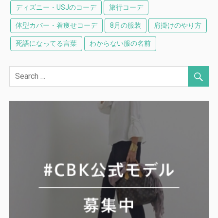
ディズニー・USJのコーデ
旅行コーデ
体型カバー・着痩せコーデ
8月の服装
肩掛けのやり方
死語になってる言葉
わからない服の名前