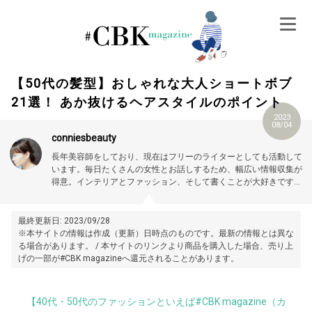
Skip
to
content
【50代の髪型】おしゃれな大人ショートボブ
21選！ あか抜けるヘアスタイルのポイント
2023
08/04
conniesbeauty
長年美容師をしており、現在はフリーのライターとしても活動して
います。毎日たくさんの女性とお話しするため、幅広い情報収集が
得意。インテリアとファッション、そして書くことが大好きです。
美容室：Connie’s Hair Salon（コニーズヘアサロン）
> ホットペッ
パービューティー
> Instagram
プロフィール詳細はこちら →
https://magazine.cubki.jp/articles/70541313.html
最終更新日: 2023/09/28
※本サイトの情報は作成（更新）日時点のものです。最新の情報とは異な
る場合があります。 / 本サイトのリンクより商品を購入した場合、売り上
げの一部が#CBK magazineへ還元されることがあります。
【40代・50代のファッションといえば#CBK magazine（カ