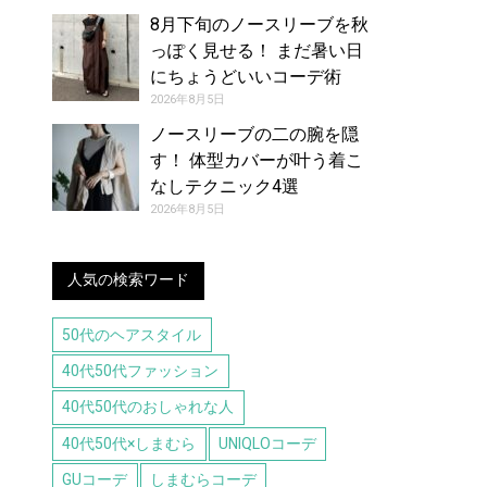
8月下旬のノースリーブを秋
っぽく見せる！ まだ暑い日
にちょうどいいコーデ術
2026年8月5日
ノースリーブの二の腕を隠
す！ 体型カバーが叶う着こ
なしテクニック4選
2026年8月5日
人気の検索ワード
50代のヘアスタイル
40代50代ファッション
40代50代のおしゃれな人
40代50代×しまむら
UNIQLOコーデ
GUコーデ
しまむらコーデ