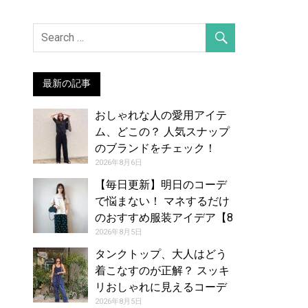
最新の記事
おしゃれな人の愛用アイテ
ム、どこの？ 人気スナップ
のブランドをチェック！
（2026年7月26日号）
2026年8月6日
【毎日更新】明日のコーデ
で悩まない！ マネするだけ
のおすすめ服装アイデア【8
月6日夏】
2026年8月5日
タンクトップ、大人はどう
着こなすのが正解？ スッキ
リおしゃれに見えるコーデ
アイデア【レディース】
2026年8月5日