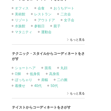
オフィス
会食
おうちデート
美術館
レストラン
二次会
リゾート
アウトドア
女子会
水族館
参観日
親子
マタニティ
運動会
もっと見る
テクニック・スタイルからコーディネートをさ
がす
ショートヘア
面長
丸顔
O脚
低身長
高身長
ぼっちゃり
肩幅
二の腕
着痩せ
40代
50代
もっと見る
テイストからコーディネートをさがす