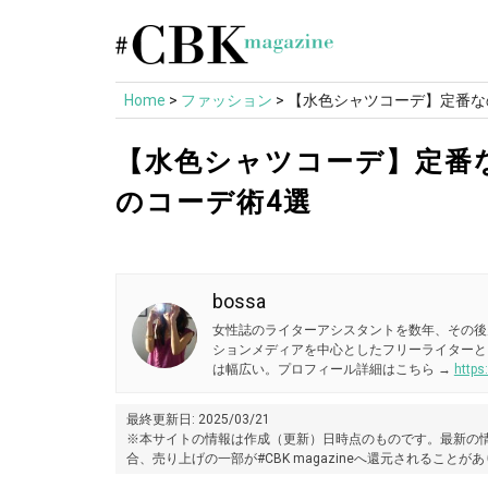
Skip
to
content
Home
>
ファッション
>
【水色シャツコーデ】定番な
【水色シャツコーデ】定番
のコーデ術4選
bossa
女性誌のライターアシスタントを数年、その後
ションメディアを中心としたフリーライターと
は幅広い。プロフィール詳細はこちら →
https
最終更新日: 2025/03/21
※本サイトの情報は作成（更新）日時点のものです。最新の情
合、売り上げの一部が#CBK magazineへ還元されることが