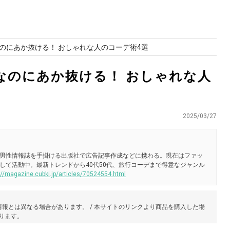
のにあか抜ける！ おしゃれな人のコーデ術4選
なのにあか抜ける！ おしゃれな人
2025/03/27
男性情報誌を手掛ける出版社で広告記事作成などに携わる。現在はファッ
して活動中。最新トレンドから40代50代、旅行コーデまで得意なジャンル
://magazine.cubki.jp/articles/70524554.html
報とは異なる場合があります。 / 本サイトのリンクより商品を購入した場
あります。