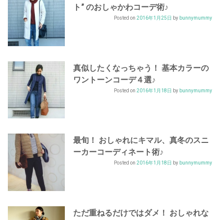
ト” のおしゃかわコーデ術♪
Posted on
2016年1月25日
by
bunnymummy
真似したくなっちゃう！ 基本カラーの
ワントーンコーデ４選♪
Posted on
2016年1月18日
by
bunnymummy
最旬！ おしゃれにキマル、真冬のスニ
ーカーコーディネート術♪
Posted on
2016年1月18日
by
bunnymummy
ただ重ねるだけではダメ！ おしゃれな