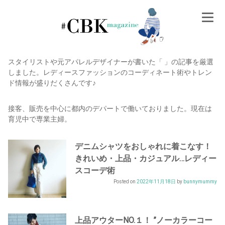
Skip
to
content
スタイリストや元アパレルデザイナーが書いた「 」の記事を厳選
しました。レディースファッションのコーディネート術やトレン
ド情報が盛りだくさんです♪
接客、販売を中心に都内のデパートで働いておりました。現在は
育児中で専業主婦。
デニムシャツをおしゃれに着こなす！
きれいめ・上品・カジュアル…レディー
スコーデ術
Posted on
2022年11月18日
by
bunnymummy
上品アウターNO.１！ ”ノーカラーコー