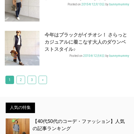
Posted on
2015年12月13日
by
bunnymummy
今年はブラックがイチオシ！ さらっと
カジュアルに着こなす大人のダウンベ
ストスタイル♪
Posted on
2015年12月4日
by
bunnymummy
1
2
3
»
人気の特集
【40代50代のコーデ・ファッション】人気
の記事ランキング