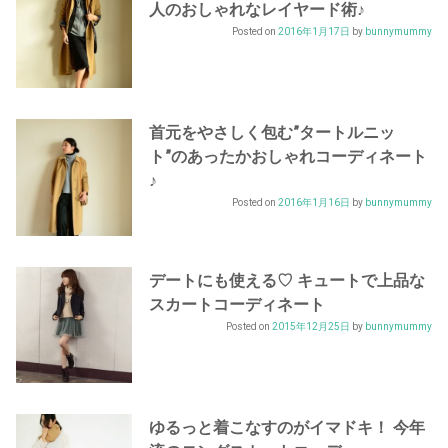
人のおしゃれなレイヤード術♪
Posted on
2016年1月17日
by
bunnymummy
首元をやさしく包む”タートルニッ
ト”のあったかおしゃれコーディネート
♪
Posted on
2016年1月16日
by
bunnymummy
デートにも使える♡ キュートで上品な
スカートコーディネート
Posted on
2015年12月25日
by
bunnymummy
ゆるっと着こなすのがイマドキ！ 今年