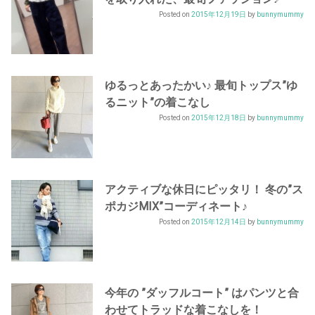
Posted on
2015年12月19日
by
bunnymummy
ゆるっとあったかい♪ 最旬トップス”ゆ
るニット”の着こなし
Posted on
2015年12月18日
by
bunnymummy
アクティブな休日にピッタリ！ 冬の”ス
ポカジMIX”コーディネート♪
Posted on
2015年12月14日
by
bunnymummy
今年の ”ダッフルコート” はパンツと合
わせてトラッドな着こなしを！