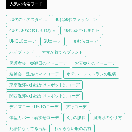
人気の検索ワード
50代のヘアスタイル
40代50代ファッション
40代50代のおしゃれな人
40代50代×しまむら
UNIQLOコーデ
GUコーデ
しまむらコーデ
ハイブランド
ママが着てるブランド
保護者会・参観日のママコーデ
お宮参りのママコーデ
運動会・遠足のママコーデ
ホテル・レストランの服装
東京近郊のお出かけスポット別コーデ
関西近郊のお出かけスポット別コーデ
ディズニー・USJのコーデ
旅行コーデ
体型カバー・着痩せコーデ
8月の服装
肩掛けのやり方
死語になってる言葉
わからない服の名前